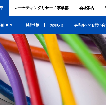
範
エレクトリックワイヤー事業部
各拠点での取り組み
品質方針
健康企業宣言
ISO14001認証取得
マーケティングリサーチ事業
パートナーシップ構築
お客様から
部
マーケティングリサーチ
事業部
会社案内
部HOME
製品情報
お知らせ
事業部へのお問い合