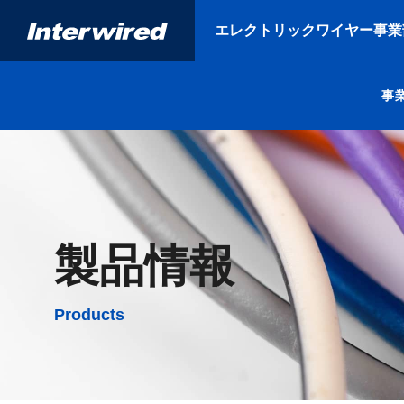
会社概要
沿革
環境方針
行動規
エレクトリックワイヤー
事業
事業
製品情報
Products